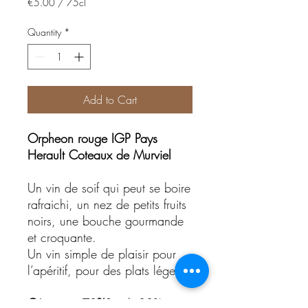
€5.00
/
75cl
€5.00
per
Quantity
*
75
Centiliters
Add to Cart
Orpheon rouge IGP Pays
Herault Coteaux de Murviel
Un vin de soif qui peut se boire
rafraichi, un nez de petits fruits
noirs, une bouche gourmande
et croquante.
Un vin simple de plaisir pour
l’apéritif, pour des plats légers.
Cépages:
70
%
Syrah,30%