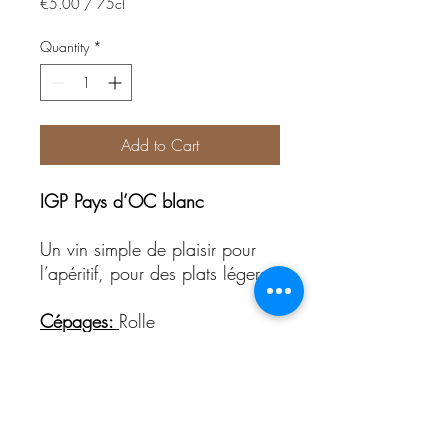
€5.00
/
75cl
€5.00
per
Quantity
*
75
Centiliters
Add to Cart
IGP Pays d’OC blanc
Un vin simple de plaisir pour
l’apéritif, pour des plats légers.
Cépages:
Rolle
Sol :
Terrasses de marnes
lacustres, datant du miocène
Rendement :
50 hl/ ha
Titre alcoométrique
:
13.0%vol.