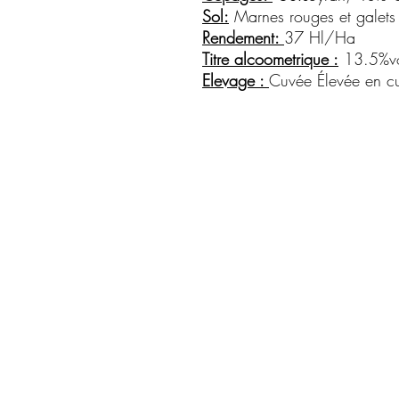
Sol:
Marnes rouges et galets
Rendement:
37 Hl/Ha
Titre alcoometrique :
13.5%vo
Elevage :
Cuvée Élevée en cu