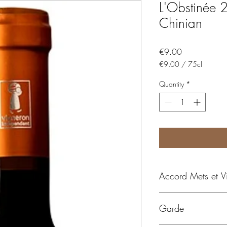
L'Obstinée 
Chinian
Price
€9.00
€9.00
/
75cl
€9.00
per
Quantity
*
75
Centiliters
Accord Mets et V
A boire avec carré d'
Garde