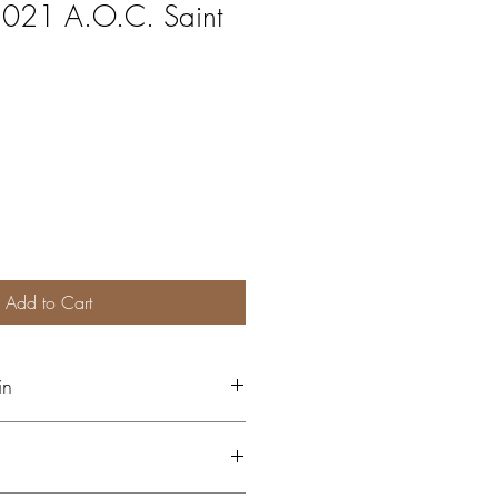
2021 A.O.C. Saint
Add to Cart
in
agneau, un tournedos poêlé,etc.