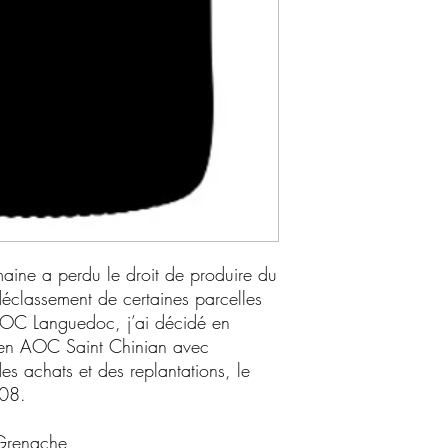
aine a perdu le droit de produire du
déclassement de certaines parcelles
OC Languedoc, j’ai décidé en
t en AOC Saint Chinian avec
es achats et des replantations, le
2008.
Grenache