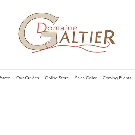
state
Our Cuvées
Online Store
Sales Cellar
Coming Events