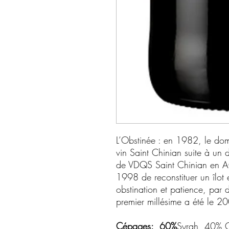
L’Obstinée : en 1982, le dom
vin Saint Chinian suite à un 
de VDQS Saint Chinian en A
1998 de reconstituer un îlo
obstination et patience, par d
premier millésime a été le 
Cépages:
60%
Syrah, 40% 