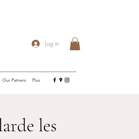
Log in
Our Patners
Plus
larde les