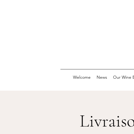
Welcome
News
Our Wine E
Livraiso