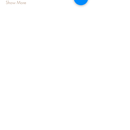
Show More
Share this event
Alcohol abuse is dangerous for health.
Sale is prohibited to people under 18 years
old.
CGV
domainegaltier@wanadoo.fr
Mas Maury 34490 Murviel Les
Béziers