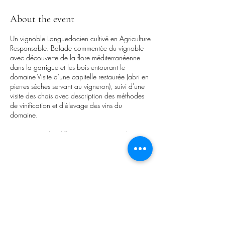
About the event
Un vignoble Languedocien cultivé en Agriculture
Responsable. Balade commentée du vignoble
avec découverte de la flore méditerranéenne
dans la garrigue et les bois entourant le
domaine Visite d'une capitelle restaurée (abri en
pierres sèches servant au vigneron), suivi d'une
visite des chais avec description des méthodes
de vinification et d'élevage des vins du
domaine.
Dégustation des différentes cuvées pour les
adultes, dégustation de jus de raisin pour les
enfants.
Tenue décontractée conseillée avec des
Share this event
chaussures confortables et un chapeau
La Balade : 8 € par adulte
Remise de 5% sur vos achats au cours de cette