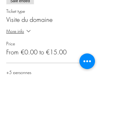
Sale ended
Ticket type
Visite du domaine
More info
Price
From €0.00 to €15.00
+5 personnes
€12.00
Enfant de moins de 16ans
€0.00
Adulte
€15.00